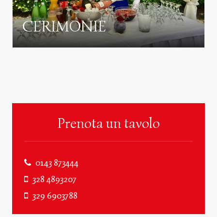
CERIMONIE
Prenota un tavolo
0143 873444
328 4893207
329 6903788